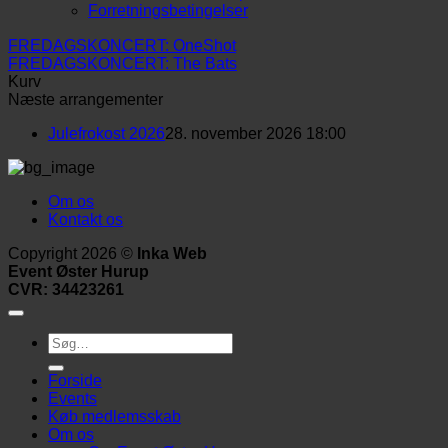
Forretningsbetingelser
FREDAGSKONCERT: OneShot
FREDAGSKONCERT: The Bats
Kurv
Næste arrangementer
Julefrokost 2026
28. november 2026 18:00
Om os
Kontakt os
Copyright 2026 ©
Inka Web
Event Øster Hurup
CVR: 34423261
Søg
efter:
Forside
Events
Køb medlemsskab
Om os