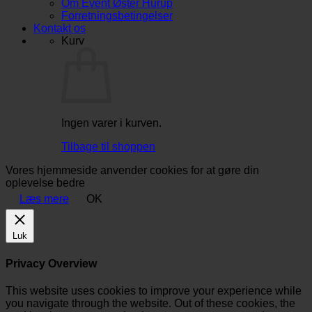
Om Event Øster Hurup
Forretningsbetingelser
Kontakt os
Kurv
Ingen varer i kurven.
Tilbage til shoppen
Vores hjemmeside anvender cookies for at gøre din
oplevelse bedre
Læs mere
OK
Luk
Privacy Overview
This website uses cookies to improve your experience while
you navigate through the website. Out of these cookies, the