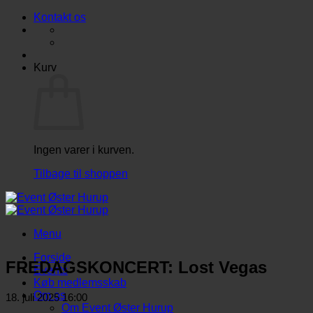
Fortsæt
Kontakt os
til
indhold
Kurv
Ingen varer i kurven.
Tilbage til shoppen
Menu
Forside
FREDAGSKONCERT: Lost Vegas
Events
Køb medlemsskab
Om os
18. juli 2025 16:00
Om Event Øster Hurup