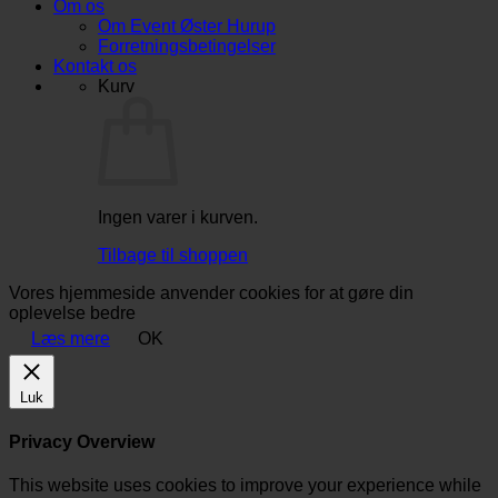
Om os
Om Event Øster Hurup
Forretningsbetingelser
Kontakt os
Kurv
Ingen varer i kurven.
Tilbage til shoppen
Vores hjemmeside anvender cookies for at gøre din
oplevelse bedre
Læs mere
OK
Luk
Privacy Overview
This website uses cookies to improve your experience while