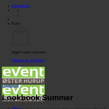
Fortsæt
Kontakt os
til
indhold
Kurv
Ingen varer i kurven.
Tilbage til shoppen
Lookbook
Lookbook Summer
Menu